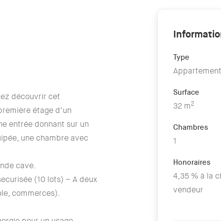
Informati
Type
Appartemen
Surface
ez découvrir cet
2
32 m
première étage d’un
ne entrée donnant sur un
Chambres
quipée, une chambre avec
1
Honoraires
ande cave.
4,35 % à la 
ecurisée (10 lots) – A deux
vendeur
ole, commerces).
ergie pour un usage