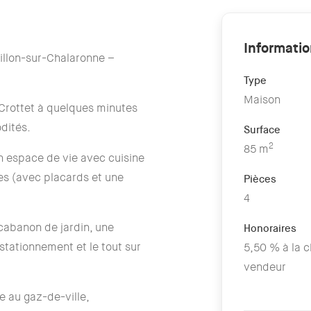
Informati
illon-sur-Chalaronne –
Type
Maison
Crottet à quelques minutes
dités.
Surface
2
85 m
n espace de vie avec cuisine
es (avec placards et une
Pièces
4
 cabanon de jardin, une
Honoraires
 stationnement et le tout sur
5,50 % à la 
vendeur
e au gaz-de-ville,