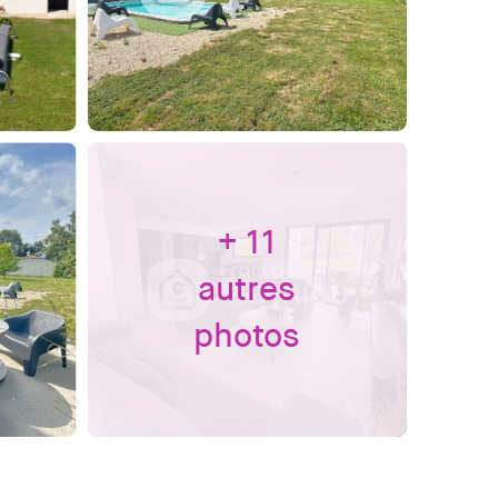
+ 11
autres
photos