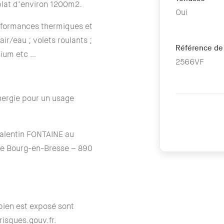
 plat d’environ 1200m2.
Oui
rformances thermiques et
ir/eau ; volets roulants ;
Référence de
nium etc …
2566VF
ergie pour un usage
Valentin FONTAINE au
de Bourg-en-Bresse – 890
 bien est exposé sont
risques.gouv.fr.