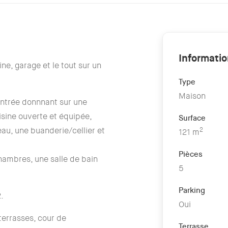
Informati
ne, garage et le tout sur un
Type
Maison
ntrée donnnant sur une
isine ouverte et équipée,
Surface
eau, une buanderie/cellier et
2
121 m
Pièces
hambres, une salle de bain
5
Parking
.
Oui
 terrasses, cour de
Terrasse